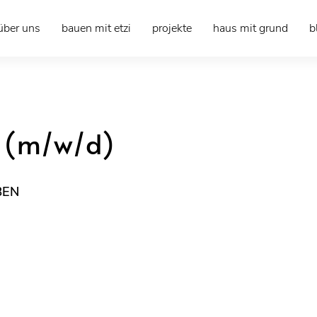
über uns
bauen mit etzi
projekte
haus mit grund
b
r (m/w/d)
BEN