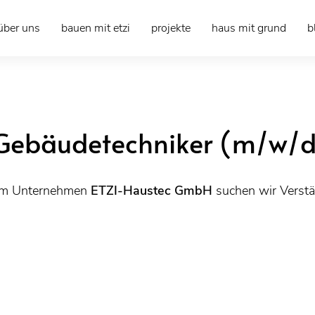
über uns
bauen mit etzi
projekte
haus mit grund
b
d Gebäudetechniker (m/w/
rem Unternehmen
ETZI-Haustec GmbH
suchen wir Verstä